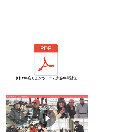
年末年始ニチヨー杯 チラシ
わたらせカップGG大会 チラシ
令和8年度くまがやドーム大会年間計画