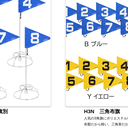
旗別
H3N 三角布旗
人気の3角旗にポリエステル
布製だから軽い、三角形だ