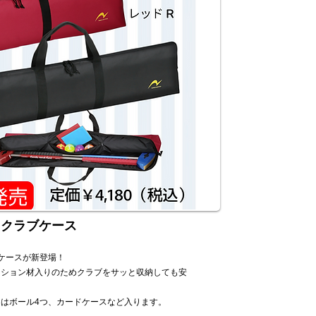
用クラブ
ケース
ケースが新登場！
ッション材入りのためクラブをサッと収納しても安
。
はボール4つ、カードケースなど入ります。