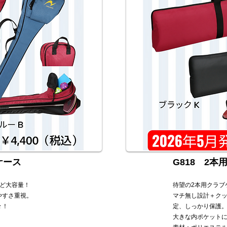
ケース
G818 2本
ど大容量！
待望の2本用クラブ
やすさ重視。
マチ無し設計＋ク
々！
定、しっかり保護
大きな内ポケットに