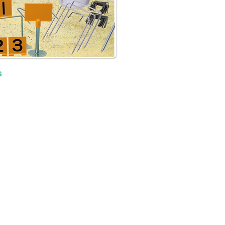
s
re for details