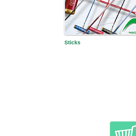
Sticks
Click here for details