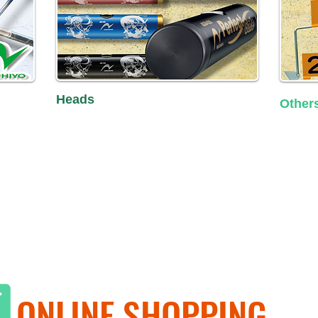
Heads
​Other
Click here for details
Click he
ONLINE SHOPPING