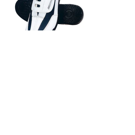
S-520 サニーデイシューズ
アッパー
：コードレ(人工比較)
ソール
：特殊発砲ウレタン
インソール
：EVAカップインソール