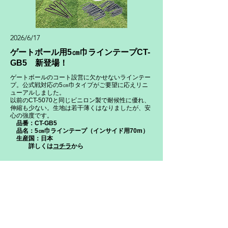
2026/6/17
ゲートボール用5㎝巾ラインテープCT-
GB5 新登場！
ゲートボールのコート設営に欠かせないラインテー
プ。公式戦対応の5㎝巾タイプがご要望に応えリニ
ューアルしました。
以前のCT-5070と同じビニロン製で耐候性に優れ、
伸縮も少ない。生地は若干薄くはなりましたが、安
心の強度です。
品番：CT-GB5
品名：5㎝巾ラインテープ（インサイド用70m）
生産国：日本
​
詳しくは
コチラ
から