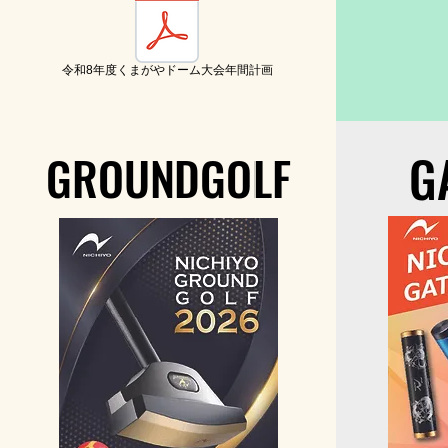
令和8年度くまがやドーム大会年間計画
G
G
GROUNDGOLF
GROUNDGOLF