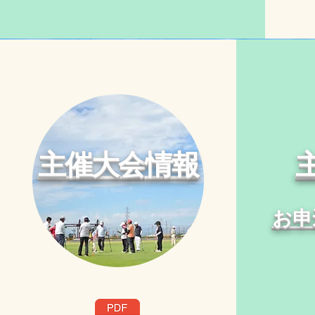
主催大会
情報
主
​お