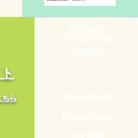
Products
Introduction
English
イト
Shopping site
こちら
English site
中文
网购